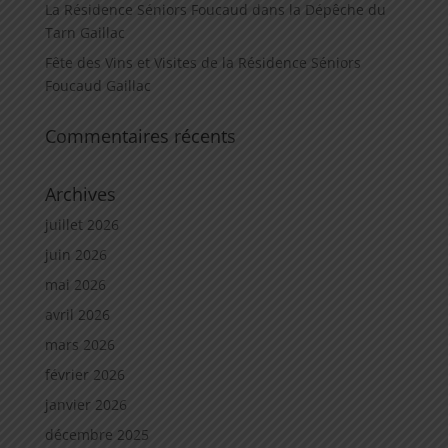
La Résidence Séniors Foucaud dans la Dépêche du
Tarn Gaillac
Fête des Vins et Visites de la Résidence Séniors
Foucaud Gaillac
Commentaires récents
Archives
juillet 2026
juin 2026
mai 2026
avril 2026
mars 2026
février 2026
janvier 2026
décembre 2025