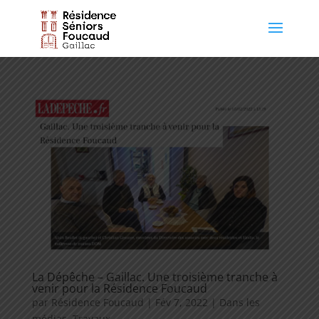
La Dépêche – Gaillac. Une troisième tranche à
venir pour la Résidence Foucaud
par
Résidence Foucaud
|
Fév 7, 2022
|
Dans les
médias
,
Travaux