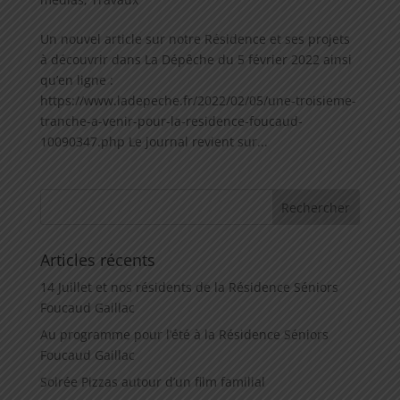
Un nouvel article sur notre Résidence et ses projets
à découvrir dans La Dépêche du 5 février 2022 ainsi
qu’en ligne :
https://www.ladepeche.fr/2022/02/05/une-troisieme-
tranche-a-venir-pour-la-residence-foucaud-
10090347.php Le journal revient sur...
Articles récents
14 Juillet et nos résidents de la Résidence Séniors
Foucaud Gaillac
Au programme pour l’été à la Résidence Séniors
Foucaud Gaillac
Soirée Pizzas autour d’un film familial