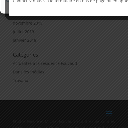
Contactez nous via le formulaire en bas de page ou en appel
Politique de cookies
Politique de confidentialité
septembre 2020
mai 2020
novembre 2019
juillet 2019
janvier 2018
Catégories
Actualités à la résidence Foucaud
Dans les médias
Travaux
Photos Nicole et Michel Foucault et autres personnes
Design de Elegant Themes | Propulsé par WordPress | Réal