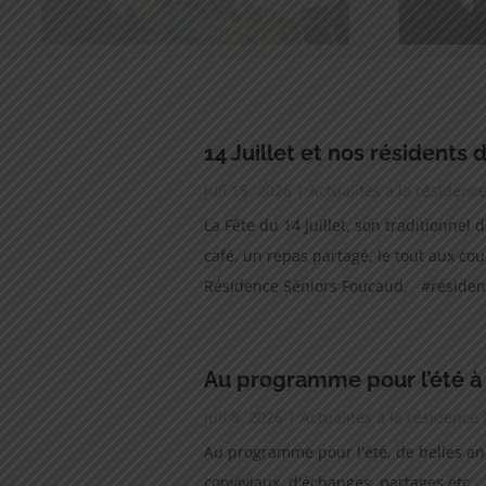
14 Juillet et nos résidents
Juil 15, 2026
|
Actualités à la résiden
La Fête du 14 Juillet, son traditionnel
café, un repas partagé, le tout aux coule
Résidence Séniors Foucaud. #résidence
Au programme pour l’été à 
Juil 8, 2026
|
Actualités à la résidence
Au programme pour l'été, de belles a
conviviaux, d'échanges, partages etc....