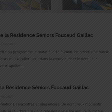
 de la Résidence Séniors Foucaud Gaillac
ce Foucaud
 défilé au programme le matin à la Télévision, en direct, une pause
urs du 14 Juillet. Tout dans la convivialité et le détail à la
 #14juillet...
la Résidence Séniors Foucaud Gaillac
 Foucaud
nimations, rencontres et plus encore, De nombreux moments
 NB, le feu d'artifice de la fête des vins a été annulé le 29/7/26,