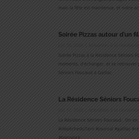
mais la fête est maintenue, et notre acc
Soirée Pizzas autour d’un fi
Juil 29, 2026
|
Actualités à la résiden
Soirée Pizzas à la Résidence Séniors 
moments, d'échanger, et se retrouver p
Séniors Foucaud à Gaillac .
La Résidence Séniors Fouca
Juil 11, 2026
|
Actualités à la résiden
La Résidence Séniors Foucaud , On en 
#dépêcheduTarn #journal #gaillac #r
#bienvivre