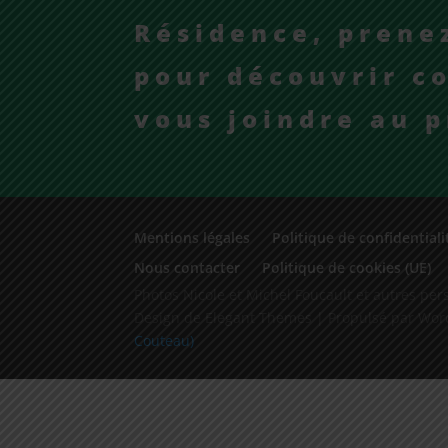
Résidence, prene
pour découvrir 
vous joindre au p
Mentions légales
Politique de confidentiali
Nous contacter
Politique de cookies (UE)
Photos Nicole et Michel Foucault et autres pe
Design de Elegant Themes | Propulsé par Wor
Couteau)