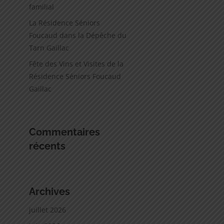
familial
La Résidence Séniors
Foucaud dans la Dépêche du
Tarn Gaillac
Fête des Vins et Visites de la
Résidence Séniors Foucaud
Gaillac
Commentaires
récents
Archives
juillet 2026