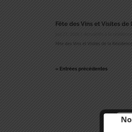
Fête des Vins et Visites de
Juil 27, 2026
|
Actualités à la résiden
Fête des Vins et Visites de la Résiden
« Entrées précédentes
No
Nous u