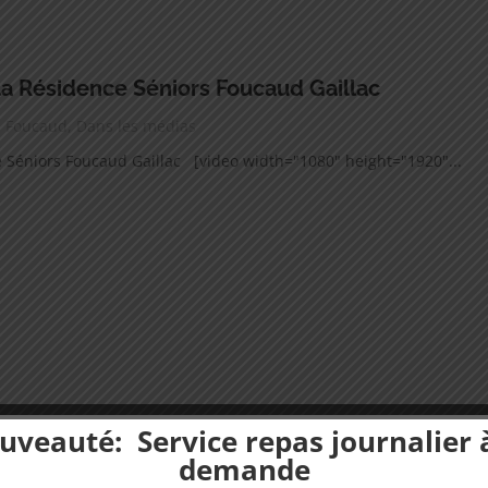
 la Résidence Séniors Foucaud Gaillac
ce Foucaud
,
Dans les médias
ce Séniors Foucaud Gaillac [video width="1080" height="1920"...
uveauté: Service repas journalier à
demande
tilisons des cookies pour optimiser notre site web et notre service.