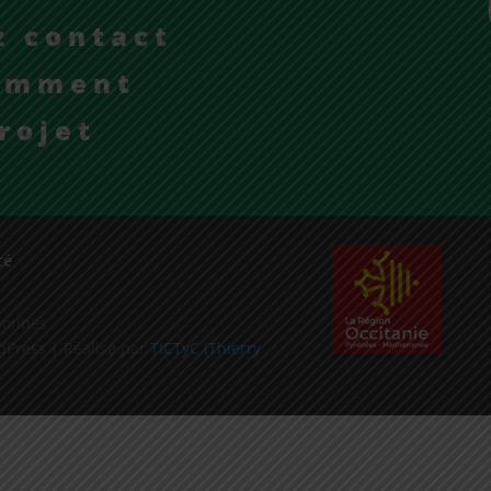
z contact
comment
rojet
té
rsonnes
dPress | Réalisé par
TICTyC (Thierry