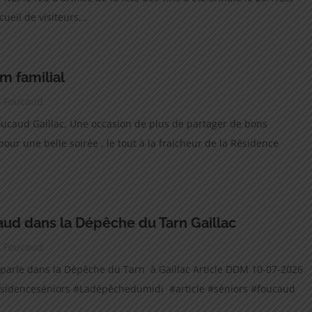
ueil de visiteurs...
lm familial
ce Foucaud
Foucaud Gaillac, Une occasion de plus de partager de bons
our une belle soirée , le tout à la fraicheur de la Résidence
ud dans la Dépêche du Tarn Gaillac
ce Foucaud
parle dans la Dépêche du Tarn à Gaillac Article DDM 10-07-2026
ésidenceséniors #Ladépêchedumidi #article #séniors #foucaud