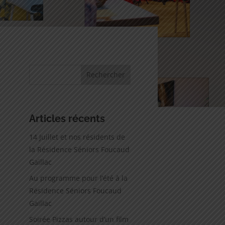
Articles récents
14 Juillet et nos résidents de
la Résidence Séniors Foucaud
Gaillac
Au programme pour l’été à la
Résidence Séniors Foucaud
Gaillac
Soirée Pizzas autour d’un film